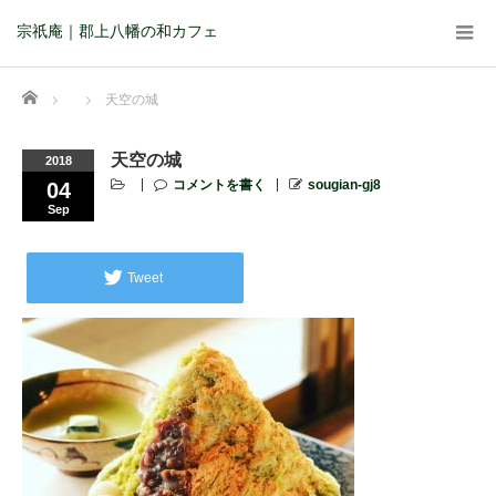
宗祇庵｜郡上八幡の和カフェ
Home
天空の城
天空の城
2018
コメントを書く
sougian-gj8
04
Sep
Tweet