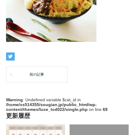
前の記事
Warning
: Undefined variable $cat_id in
/home/xs514355/sougian.jp/public_html/wp-
content/themes/luxe_tcd022/single.php
on line
69
更新履歴