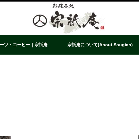
ーツ・コーヒー｜宗祇庵
宗祇庵について(About Sougian)