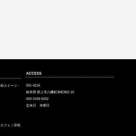
ACCESS
501-4216
・和スイーツ・
岐阜県 郡上市八幡町本町862-10
050-1039-9252
定休日 木曜日
ェ
和カフェ｜宗祇