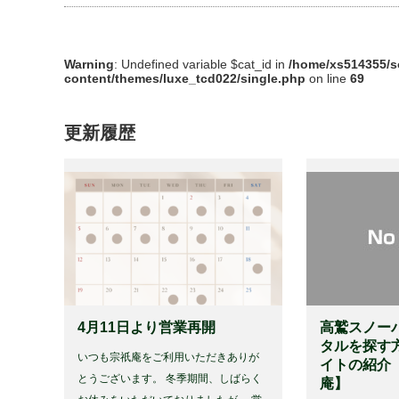
Warning
: Undefined variable $cat_id in
/home/xs514355/s
content/themes/luxe_tcd022/single.php
on line
69
更新履歴
4月11日より営業再開
高鷲スノー
タルを探す
いつも宗祇庵をご利用いただきありが
イトの紹介
とうございます。 冬季期間、しばらく
庵】