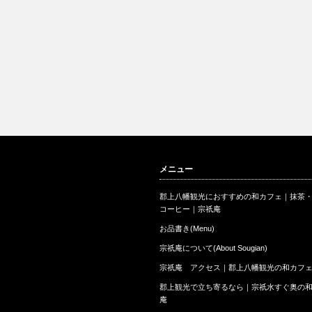
メニュー
郡上八幡観光におすすめの和カフェ｜抹茶
コーヒー｜宗祇庵
お品書き(Menu)
宗祇庵について(About Sougian)
宗祇庵 アクセス｜郡上八幡観光の和カフ
郡上観光で立ち寄るなら｜宗祇水すぐ奥の
庵