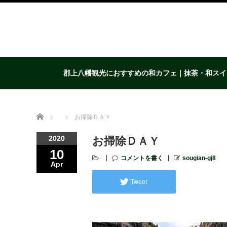
郡上八幡観光におすすめの和カフェ｜抹茶・和スイ
Home
お掃除ＤＡＹ
2020
お掃除ＤＡＹ
10
コメントを書く
sougian-gj8
Apr
Tweet