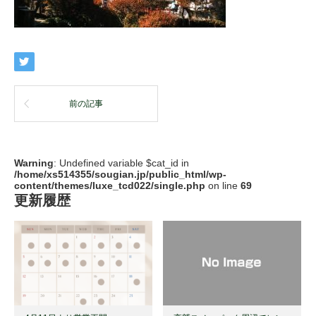
前の記事
Warning
: Undefined variable $cat_id in
/home/xs514355/sougian.jp/public_html/wp-
content/themes/luxe_tcd022/single.php
on line
69
更新履歴