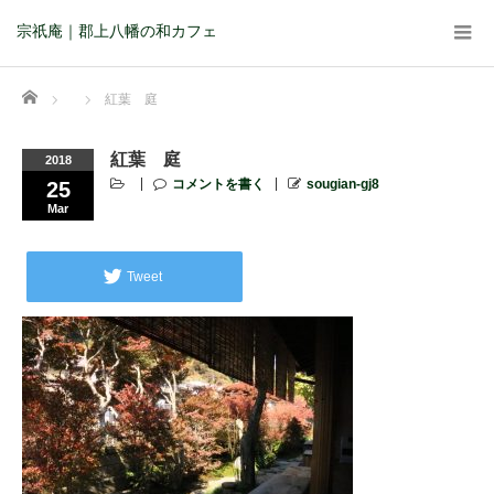
宗祇庵｜郡上八幡の和カフェ
Home
紅葉 庭
紅葉 庭
2018
コメントを書く
sougian-gj8
25
Mar
Tweet