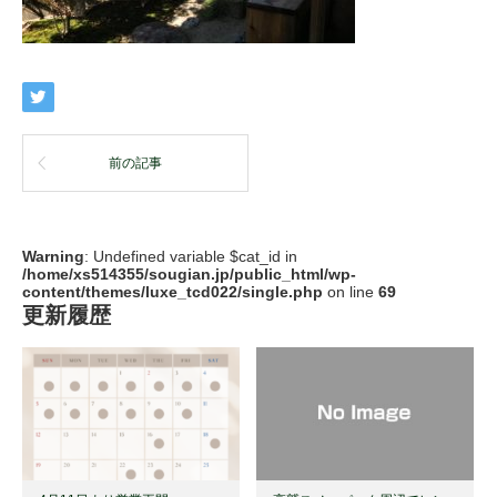
前の記事
Warning
: Undefined variable $cat_id in
/home/xs514355/sougian.jp/public_html/wp-
content/themes/luxe_tcd022/single.php
on line
69
更新履歴