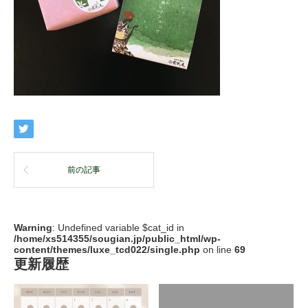
前の記事
Warning
: Undefined variable $cat_id in
/home/xs514355/sougian.jp/public_html/wp-
content/themes/luxe_tcd022/single.php
on line
69
更新履歴