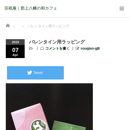
宗祇庵｜郡上八幡の和カフェ
Home
バレンタイン用ラッピング
バレンタイン用ラッピング
2019
コメントを書く
sougian-gj8
07
Apr
Tweet