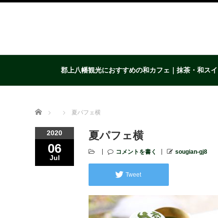
郡上八幡観光におすすめの和カフェ｜抹茶・和スイ
Home
夏パフェ横
2020
夏パフェ横
06
コメントを書く
sougian-gj8
Jul
Tweet