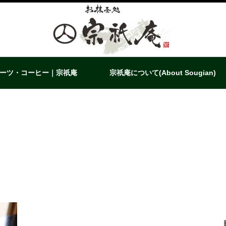
ーツ・コーヒー｜宗祇庵
宗祇庵について(About Sougian)