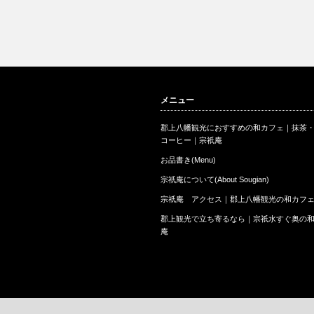
メニュー
郡上八幡観光におすすめの和カフェ｜抹茶
コーヒー｜宗祇庵
お品書き(Menu)
宗祇庵について(About Sougian)
宗祇庵 アクセス｜郡上八幡観光の和カフ
郡上観光で立ち寄るなら｜宗祇水すぐ奥の
庵