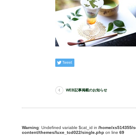
Tweet
WEB記事掲載のお知らせ
Warning
: Undefined variable $cat_id in
/home/xs514355/s
content/themes/luxe_tcd022/single.php
on line
69