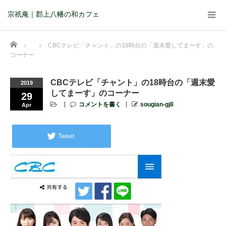
宗祇庵｜郡上八幡の和カフェ
Home
CBCテレビ「チャント」の18時台の「週末愛してまーす」の
コーナー
CBCテレビ「チャント」の18時台の「週末愛
2019
してまーす」のコーナー
29
コメントを書く
sougian-gj8
Apr
Tweet