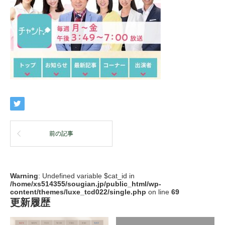
前の記事
Warning
: Undefined variable $cat_id in
/home/xs514355/sougian.jp/public_html/wp-
content/themes/luxe_tcd022/single.php
on line
69
更新履歴