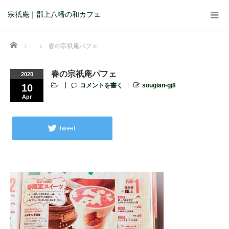
宗祇庵｜郡上八幡の和カフェ
Home
春の宗祇庵パフェ
春の宗祇庵パフェ
2020
コメントを書く
sougian-gj8
10
Apr
Tweet