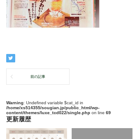
前の記事
Warning
: Undefined variable $cat_id in
/home/xs514355/sougian.jp/public_html/wp-
content/themes/luxe_tcd022/single.php
on line
69
更新履歴