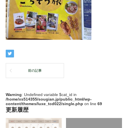
前の記事
Warning
: Undefined variable $cat_id in
/home/xs514355/sougian.jp/public_html/wp-
content/themes/luxe_tcd022/single.php
on line
69
更新履歴