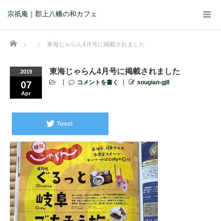
宗祇庵｜郡上八幡の和カフェ
Home
東海じゃらん4月号に掲載されました
東海じゃらん4月号に掲載されました
2019
コメントを書く
sougian-gj8
07
Apr
Tweet