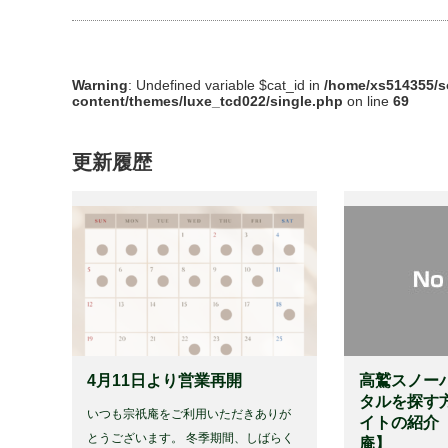
Warning
: Undefined variable $cat_id in
/home/xs514355/s
content/themes/luxe_tcd022/single.php
on line
69
更新履歴
4月11日より営業再開
高鷲スノー
タルを探す
いつも宗祇庵をご利用いただきありが
イトの紹介
とうございます。 冬季期間、しばらく
庵】