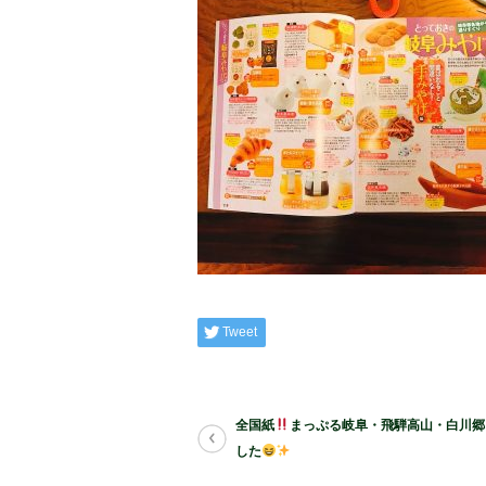
Tweet
全国紙
まっぷる岐阜・飛騨高山・白川郷
した