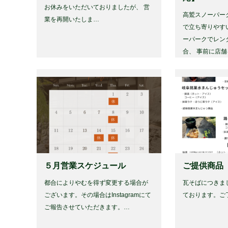
お休みをいただいておりましたが、 営
高鷲スノーパー
業を再開いたしま…
で立ち寄りやす
ーパークでレン
合、 事前に店
５月営業スケジュール
ご提供商品
都合によりやむを得ず変更する場合が
瓦そばにつきま
ございます。その場合はInstagramにて
ております。ご
ご報告させていただきます。…