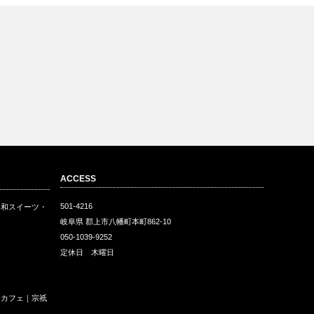
ACCESS
501-4216
・和スイーツ・
岐阜県 郡上市八幡町本町862-10
050-1039-9252
定休日 木曜日
ェ
和カフェ｜宗祇