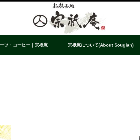
ーツ・コーヒー｜宗祇庵
宗祇庵について(About Sougian)