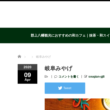
郡上八幡観光におすすめの和カフェ｜抹茶・和スイ
Home
岐阜みやげ
2020
岐阜みやげ
09
コメントを書く
sougian-gj8
Apr
Tweet