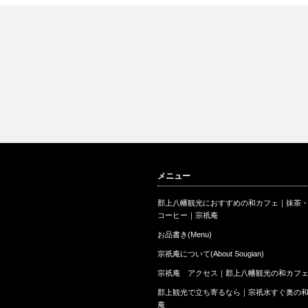
メニュー
郡上八幡観光におすすめの和カフェ｜抹茶
コーヒー｜宗祇庵
お品書き(Menu)
宗祇庵について(About Sougian)
宗祇庵 アクセス｜郡上八幡観光の和カフ
郡上観光で立ち寄るなら｜宗祇水すぐ奥の
庵