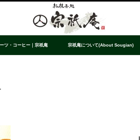
ーツ・コーヒー｜宗祇庵
宗祇庵について(About Sougian)
ュ