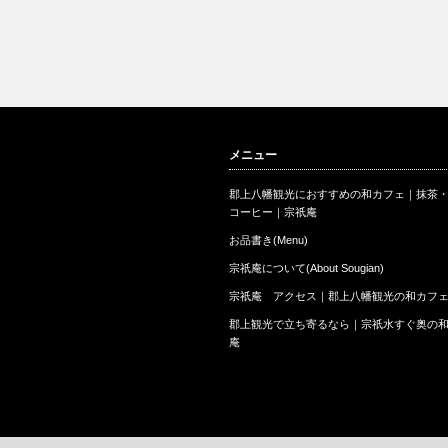
メニュー
郡上八幡観光におすすめの和カフェ｜抹茶
コーヒー｜宗祇庵
お品書き(Menu)
宗祇庵について(About Sougian)
宗祇庵 アクセス｜郡上八幡観光の和カフ
郡上観光で立ち寄るなら｜宗祇水すぐ奥の
庵