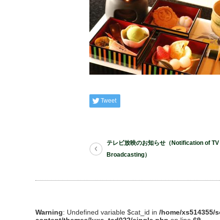
Tweet
テレビ放映のお知らせ（Notification of TV
Broadcasting）
Warning
: Undefined variable $cat_id in
/home/xs514355/s
content/themes/luxe_tcd022/single.php
on line
69