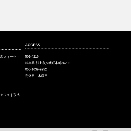
ACCESS
501-4216
・和スイーツ・
岐阜県 郡上市八幡町本町862-10
050-1039-9252
定休日 木曜日
ェ
和カフェ｜宗祇