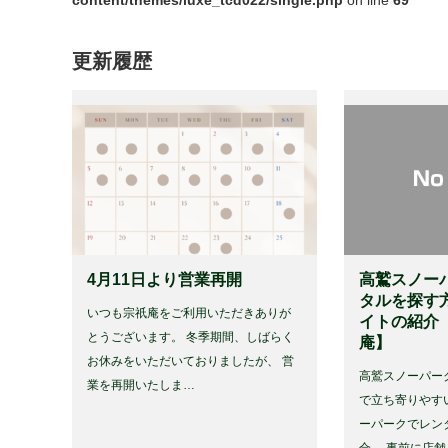
更新履歴
4月11日より営業再開
高鷲スノー
タルを探す
いつも宗祇庵をご利用いただきありが
イトの紹介
とうございます。 冬季期間、しばらく
庵】
お休みをいただいておりましたが、 営
高鷲スノーパー
業を再開いたしま…
で立ち寄りやす
ーパークでレン
合、 事前に店