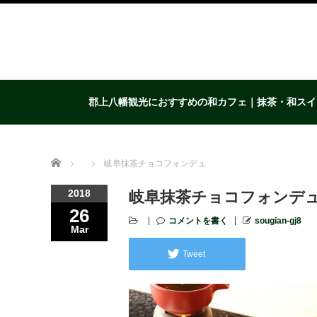
郡上八幡観光におすすめの和カフェ｜抹茶・和スイ
Home
岐阜抹茶チョコフォンデュ
2018
岐阜抹茶チョコフォンデ
26
コメントを書く
sougian-gj8
Mar
Tweet