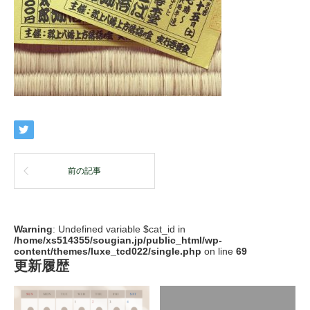
前の記事
Warning
: Undefined variable $cat_id in
/home/xs514355/sougian.jp/public_html/wp-
content/themes/luxe_tcd022/single.php
on line
69
更新履歴