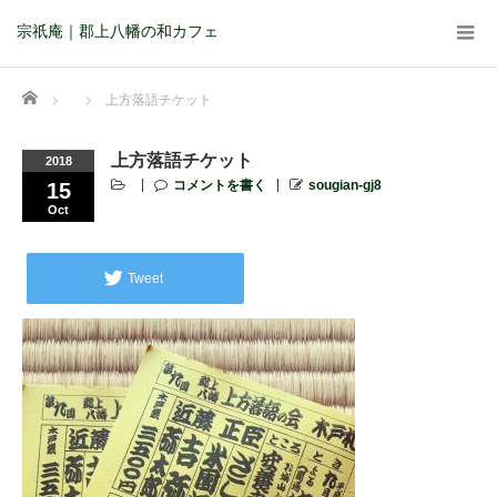
宗祇庵｜郡上八幡の和カフェ
Home
上方落語チケット
上方落語チケット
2018
コメントを書く
sougian-gj8
15
Oct
Tweet