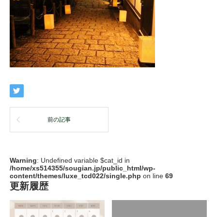
前の記事
Warning
: Undefined variable $cat_id in
/home/xs514355/sougian.jp/public_html/wp-
content/themes/luxe_tcd022/single.php
on line
69
更新履歴