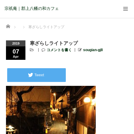
宗祇庵｜郡上八幡の和カフェ
Home
寒ざらしライトアップ
寒ざらしライトアップ
2019
コメントを書く
sougian-gj8
07
Apr
Tweet