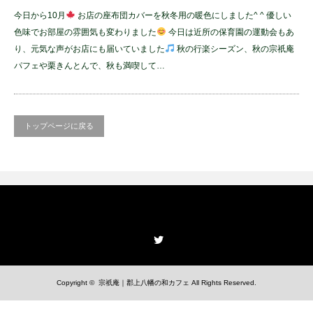
今日から10月
お店の座布団カバーを秋冬用の暖色にしました^ ^ 優しい
色味でお部屋の雰囲気も変わりました
今日は近所の保育園の運動会もあ
り、元気な声がお店にも届いていました
秋の行楽シーズン、秋の宗祇庵
パフェや栗きんとんで、秋も満喫して…
トップページに戻る
Twitter
Copyright ©
宗祇庵｜郡上八幡の和カフェ
All Rights Reserved.