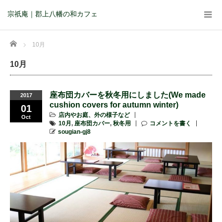
宗祇庵｜郡上八幡の和カフェ
Home
10月
10月
座布団カバーを秋冬用にしました(We made
2017
cushion covers for autumn winter)
01
店内やお庭、外の様子など
Oct
10月
,
座布団カバー
,
秋冬用
コメントを書く
sougian-gj8