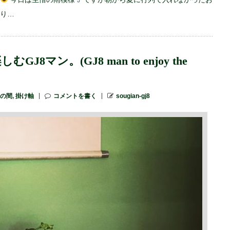
り…
マン。(GJ8 man to enjoy the
の間
,
掛け軸
コメントを書く
sougian-gj8