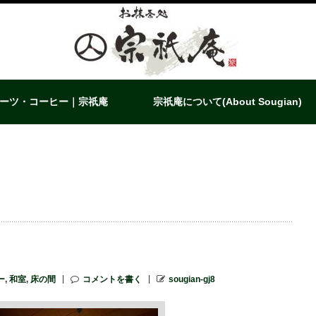
ーツ・コーヒー｜宗祇庵
宗祇庵について(About Sougian)
ー
,
和室
,
床の間
コメントを書く
sougian-gj8