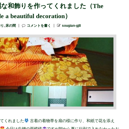
な和飾りを作ってくれました（The
de a beautiful decoration）
飾り
,
床の間
コメントを書く
sougian-gj8
てくれました
古着の着物帯を扇の様に作り、和紙で花を添え
今日は生憎の雨模様
ですが朝から夏に行列で入れなかったお