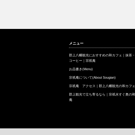
メニュー
郡上八幡観光におすすめの和カフェ｜抹茶
コーヒー｜宗祇庵
お品書き(Menu)
宗祇庵について(About Sougian)
宗祇庵 アクセス｜郡上八幡観光の和カフ
郡上観光で立ち寄るなら｜宗祇水すぐ奥の
庵