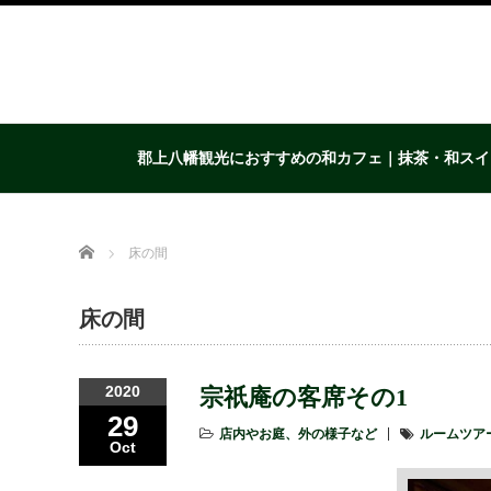
郡上八幡観光におすすめの和カフェ｜抹茶・和スイ
Home
床の間
床の間
2020
宗祇庵の客席その1
29
店内やお庭、外の様子など
ルームツア
Oct