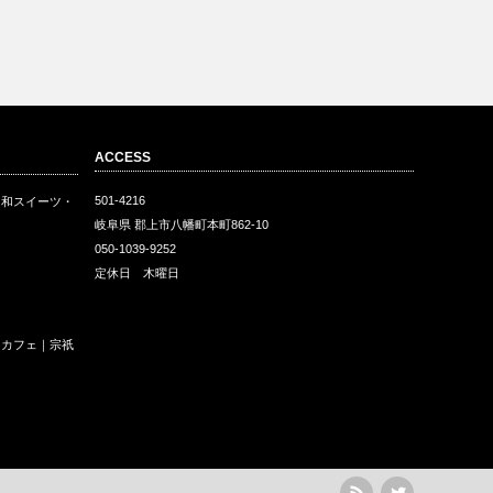
ACCESS
501-4216
・和スイーツ・
岐阜県 郡上市八幡町本町862-10
050-1039-9252
定休日 木曜日
ェ
和カフェ｜宗祇
rss
Twitter