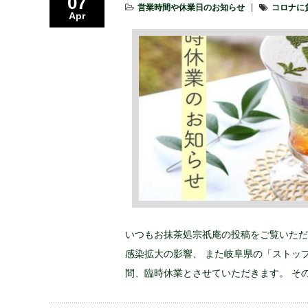
07
営業時間や休業日のお知らせ
コロナに
Apr
いつもお抹茶処宗祇庵の投稿をご覧いただ
感染拡大の影響、 また岐阜県の「ストップ 新
間、臨時休業とさせていただきます。 そ