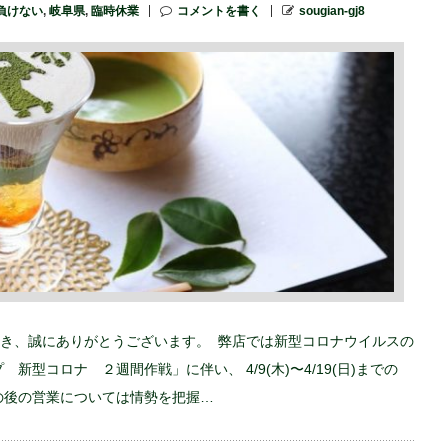
負けない
,
岐阜県
,
臨時休業
コメントを書く
sougian-gj8
き、誠にありがとうございます。 弊店では新型コロナウイルスの
型コロナ ２週間作戦」に伴い、 4/9(木)〜4/19(日)までの
の後の営業については情勢を把握…