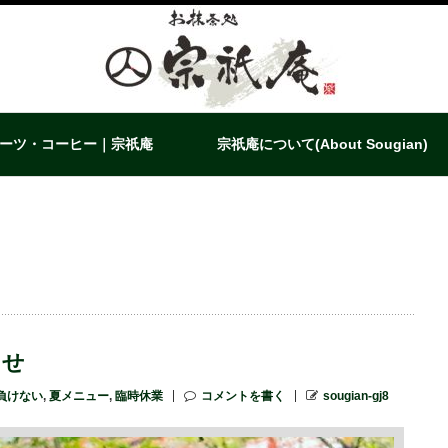
ーツ・コーヒー｜宗祇庵
宗祇庵について(About Sougian)
らせ
負けない
,
夏メニュー
,
臨時休業
コメントを書く
sougian-gj8