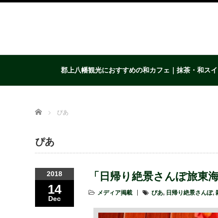
郡上八幡観光におすすめの和カフェ｜抹茶・和スイ
Home
ぴあ
ぴあ
2018
「日帰り絶景さんぽ旅東
14
メディア掲載
ぴあ
,
日帰り絶景さんぽ
,
Dec