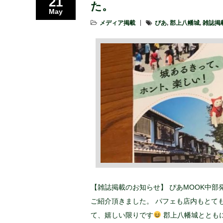
21
た。
May
メディア掲載
ぴあ
,
郡上八幡城
,
雑誌掲
【雑誌掲載のお知らせ】 ぴあMOOK中
ご紹介頂きました。 パフェも店内もとて
て、嬉しい限りです
郡上八幡城とともに