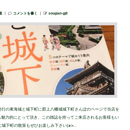
載
コメントを書く
sougian-gj8
部発行の東海城と城下町に郡上八幡城城下町さんぽのページで当店を
も魅力的にとって頂き、この雑誌を持ってご来店されるお客様もい
城下町の散策もぜひお楽しみ下さい(๑˃̵…