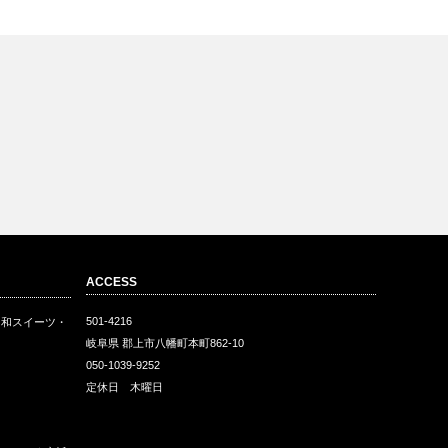
ACCESS
501-4216
・和スイーツ・
岐阜県 郡上市八幡町本町862-10
050-1039-9252
定休日 木曜日
ェ