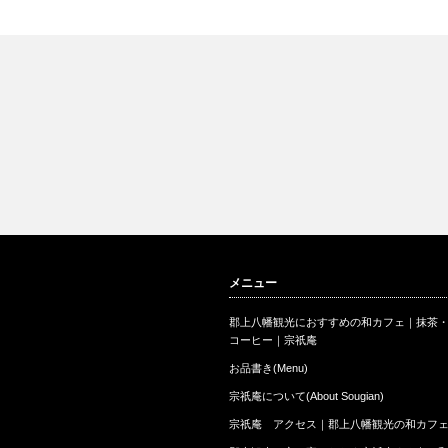
メニュー
郡上八幡観光におすすめの和カフェ｜抹茶
コーヒー｜宗祇庵
お品書き(Menu)
宗祇庵について(About Sougian)
宗祇庵 アクセス｜郡上八幡観光の和カフ