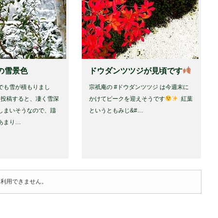
の雪景色
ドウダンツツジが見頃です
でも雪が積もりまし
宗祇庵の #ドウダンツツジ は今週末に
真を投稿すると、凄く雪深
かけてピークを迎えそうです
⁡ 紅葉
しまいそうなので、躊
というともみじ&#…
あまり…
は利用できません。