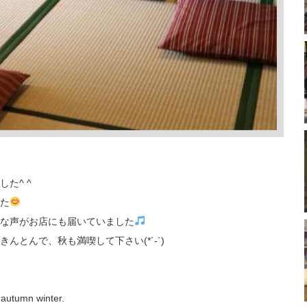
た^ ^
た
な声がお店にも届いていました
とんで、秋も満喫して下さい(*´-`)
 autumn winter.