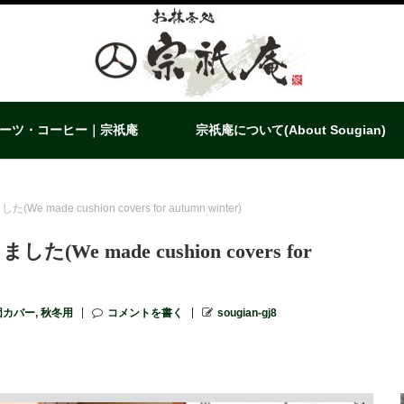
ーツ・コーヒー｜宗祇庵
宗祇庵について(About Sougian)
ade cushion covers for autumn winter)
 made cushion covers for
団カバー
,
秋冬用
コメントを書く
sougian-gj8