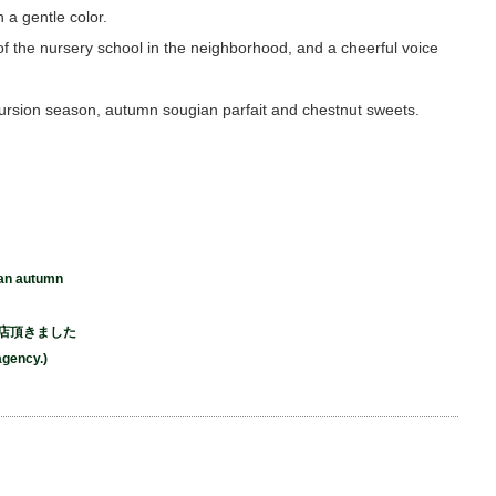
a gentle color.
of the nursery school in the neighborhood, and a cheerful voice
rsion season, autumn sougian parfait and chestnut sweets.
 autumn
店頂きました
agency.)