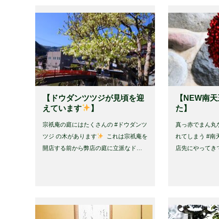
【ドウダンツツジが見頃を迎
【NEW南
えています
】
た】 ⁡
宗祇庵の庭にはたくさんの #ドウダンツ
真っ赤でまん丸
ツジ の木があります
⁡ これは宗祇庵を
れてしまう #南
開店する前から弊店の庭に立派なド…
店先にやってき