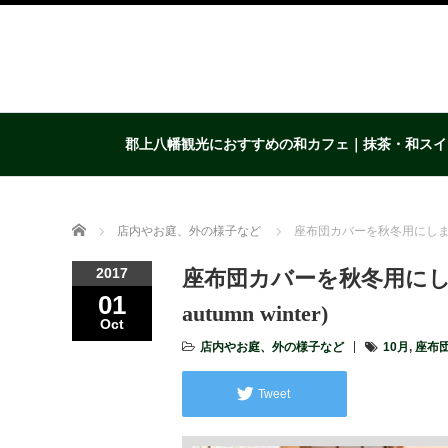
郡上八幡観光におすすめの和カフェ｜抹茶・和スイ
Home
店内やお庭、外の様子など
座布団カバーを秋冬用にしました(We m
2017
座布団カバーを秋冬用にしました(We
01
autumn winter)
Oct
店内やお庭、外の様子など
10月
,
座布
Tweet