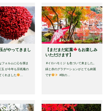
天玉がやってきまし
【まだまだ紅葉
もお楽しみ
いただけます】 ⁡
なフォルムに心を掴ま
⁡ #イロハモミジ も色づいて来ました。
天玉 が今年も宗祇庵の
緑と赤のグラデーションがとても綺麗
てくれました
…
です
⁡ #秋の…