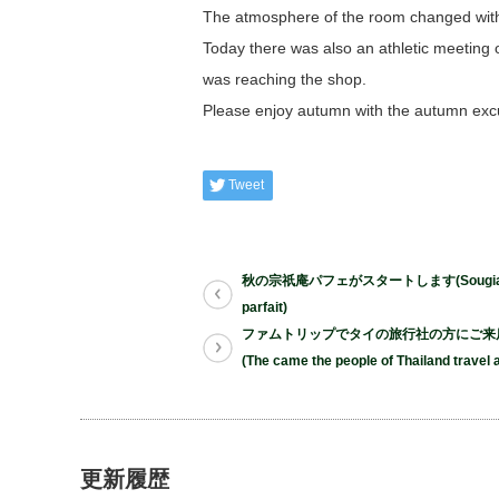
The atmosphere of the room changed with 
Today there was also an athletic meeting 
was reaching the shop.
Please enjoy autumn with the autumn excu
Tweet
秋の宗祇庵パフェがスタートします(Sougian
parfait)
ファムトリップでタイの旅行社の方にご来
(The came the people of Thailand travel 
更新履歴