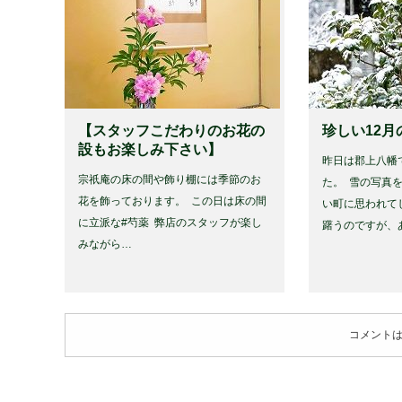
【スタッフこだわりのお花の
珍しい12月
設もお楽しみ下さい】
昨日は郡上八幡
宗祇庵の床の間や飾り棚には季節のお
た。 ⁡ 雪の写
花を飾っております。 ⁡ この日は床の間
い町に思われて
に立派な#芍薬 ⁡ 弊店のスタッフが楽し
躇うのですが、
みながら…
コメント