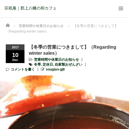
宗祇庵｜郡上八幡の和カフェ
Home
営業時間や休業日のお知らせ
【冬季の営業につきまして】
（Regarding winter sales）
【冬季の営業につきまして】（Regarding
2017
winter sales）
10
営業時間や休業日のお知らせ
Dec
冬季
,
定休日
,
自家製おぜんざい
コメントを書く
sougian-gj8