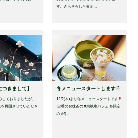
す。きらきらした黄金…
につきまして】
冬メニュースタートします
みしておりましたが、
12/2(木)より冬メニュースタートです
り営業を再開させていただき
⁡ 定番のお抹茶の #宗祇庵パフェ 冬限定
の #冬…