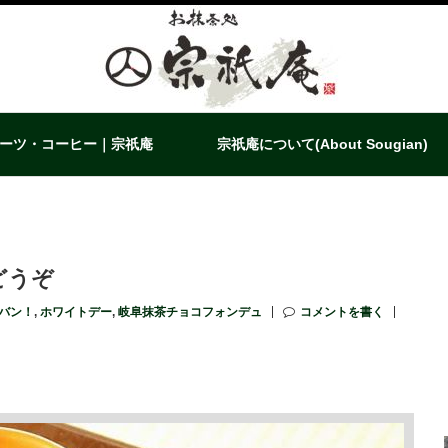
ーツ・コーヒー｜宗祇庵
宗祇庵について(About Sougian)
どうぞ
チバン！
,
ホワイトデー
,
岐阜抹茶チョコフォンデュ
コメントを書く