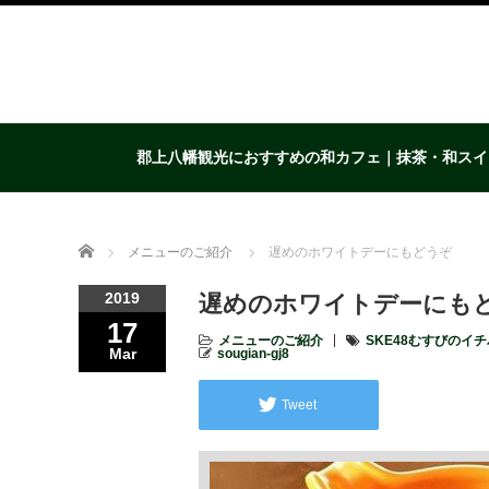
郡上八幡観光におすすめの和カフェ｜抹茶・和スイ
Home
メニューのご紹介
遅めのホワイトデーにもどうぞ
2019
遅めのホワイトデーにも
17
メニューのご紹介
SKE48むすびのイ
Mar
sougian-gj8
Tweet