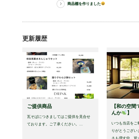
商品棚を作りました
更新履歴
ご提供商品
【和の空間
んか
】 ⁡
瓦そばにつきましてはご提供を見合せ
いつも当店をご
ております。ご了承ください。…
りがとうござい
さも増す中、皆