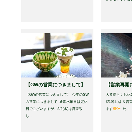
【GWの営業につきまして】
【営業再開
【GWの営業につきまして】 ⁡ 今年のGW
大変長らくお休
の営業につきまして ⁡ 通常水曜日は定休
3/19(土)よ
日でございますが、5/4(水)は営業致
ます
⁡ た…
し…