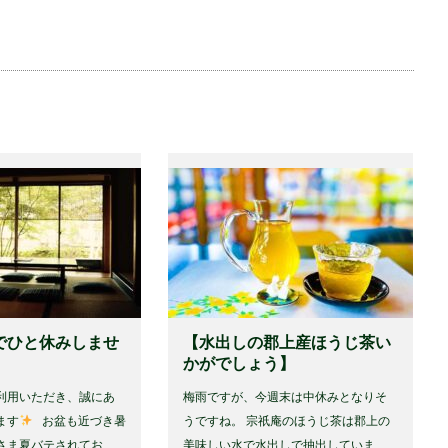
でひと休みしませ
【水出しの郡上産ほうじ茶い
かがでしょう】
利用いただき、誠にあ
梅雨ですが、今週末は中休みとなりそ
ます
⁡ ⁡ お盆も近づき暑
うですね。 ⁡宗祇庵のほうじ茶は郡上の
さま夏バテされてお…
美味しい水で水出しで抽出していま