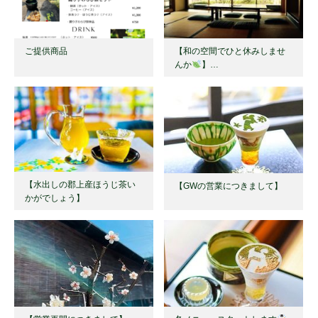
ご提供商品
【和の空間でひと休みしませ
んか
】…
【水出しの郡上産ほうじ茶い
【GWの営業につきまして】
かがでしょう】