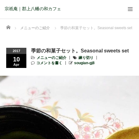
宗祇庵｜郡上八幡の和カフェ
Home
メニューのご紹介
季節の和菓子セット。Seasonal sweets set
季節の和菓子セット。Seasonal sweets set
2017
メニューのご紹介
練り切り
10
コメントを書く
sougian-gj8
Apr