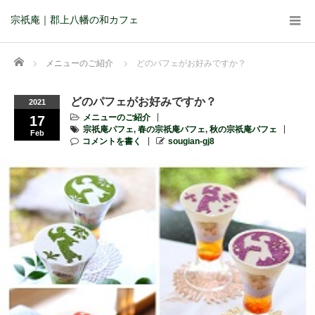
宗祇庵｜郡上八幡の和カフェ
Home
メニューのご紹介
どのパフェがお好みですか？
どのパフェがお好みですか？
2021
メニューのご紹介
17
宗祇庵パフェ
,
春の宗祇庵パフェ
,
秋の宗祇庵パフェ
Feb
コメントを書く
sougian-gj8