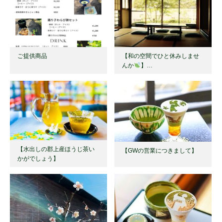
ご提供商品
【和の空間でひと休みしませ
んか
】…
【水出しの郡上産ほうじ茶い
【GWの営業につきまして】
かがでしょう】