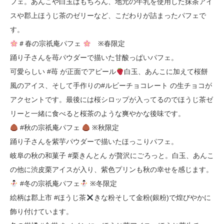
フェ。あんこや白玉はもちろん、地元の牛乳を使用した抹茶アイ
スや郡上ほうじ茶のゼリーなど、こだわりが詰まったパフェで
す。
＃春の宗祇庵パフェ
※春限定
踊り子さんを苺パウダーで描いた甘酸っぱいパフェ。
可愛らしい #苺 が正面でアピール
白玉、あんこに加えて桜餅
風のアイス、そして手作りの#ルビーチョコレート の生チョコが
アクセントです。最後には桜シロップが入ってるのでほうじ茶ゼ
リーと一緒に食べると桜茶のような爽やかな後味です。
#秋の宗祇庵パフェ
※秋限定
踊り子さんを紫芋パウダーで描いたほっこりパフェ。
岐阜の秋の和菓子 #栗きんとん が贅沢にごろっと。白玉、あんこ
の他に渋皮栗アイスが入り、紫色プリンも秋の幸せを感じます。
#冬の宗祇庵パフェ
※冬限定
絵柄は郡上市 #ほうじ茶
きな粉そして金粉(銀粉)で煌びやかに
飾り付けています。