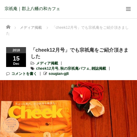
宗祇庵｜郡上八幡の和カフェ
Home
メディア掲載
「cheek12月号」でも宗祇庵をご紹介頂きまし
た
「cheek12月号」でも宗祇庵をご紹介頂きま
2018
した
15
メディア掲載
Dec
cheek12月号
,
秋の宗祇庵パフェ
,
雑誌掲載
コメントを書く
sougian-gj8