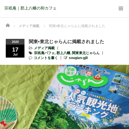
宗祇庵｜郡上八幡の和カフェ
Home
メディア掲載
関東•東北じゃらんに掲載されました
関東•東北じゃらんに掲載されました
2020
メディア掲載
17
宗祇庵パフェ
,
郡上八幡
,
関東東北じゃらん
Jul
コメントを書く
sougian-gj8