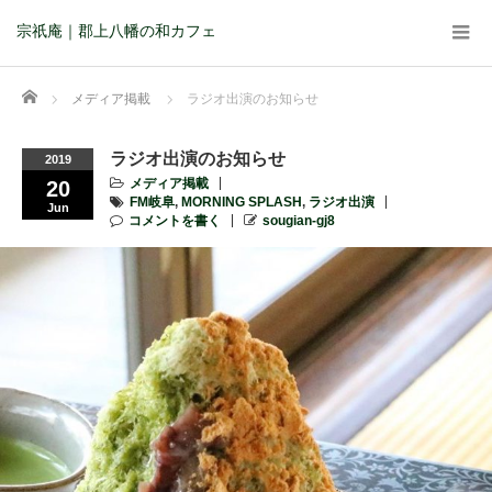
宗祇庵｜郡上八幡の和カフェ
Home
メディア掲載
ラジオ出演のお知らせ
ラジオ出演のお知らせ
2019
メディア掲載
20
FM岐阜
,
MORNING SPLASH
,
ラジオ出演
Jun
コメントを書く
sougian-gj8