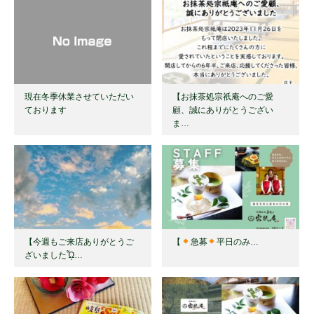
現在冬季休業させていただい
【お抹茶処宗祇庵へのご愛
ております
顧、誠にありがとうござい
ま…
【今週もご来店ありがとうご
【
急募
平日のみ…
ざいましたᾯ…