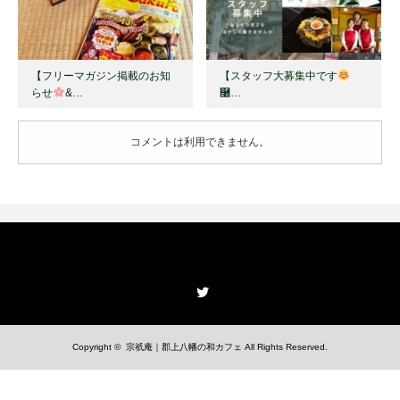
【フリーマガジン掲載のお知
【スタッフ大募集中です
らせ
&…
࿠…
コメントは利用できません。
Twitter
Copyright ©
宗祇庵｜郡上八幡の和カフェ
All Rights Reserved.