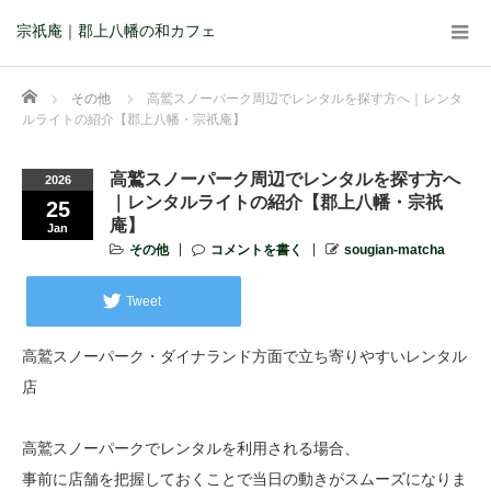
宗祇庵｜郡上八幡の和カフェ
Home
その他
高鷲スノーパーク周辺でレンタルを探す方へ｜レンタ
ルライトの紹介【郡上八幡・宗祇庵】
高鷲スノーパーク周辺でレンタルを探す方へ
2026
｜レンタルライトの紹介【郡上八幡・宗祇
25
庵】
Jan
その他
コメントを書く
sougian-matcha
Tweet
高鷲スノーパーク・ダイナランド方面で立ち寄りやすいレンタル
店
高鷲スノーパークでレンタルを利用される場合、
事前に店舗を把握しておくことで当日の動きがスムーズになりま