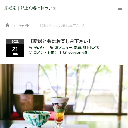
宗祇庵｜郡上八幡の和カフェ
Home
その他
【新緑と共にお楽しみ下さい】 ⁡
【新緑と共にお楽しみ下さい】 ⁡
2022
その他
夏メニュー
,
新緑
,
郡上おどり
21
コメントを書く
sougian-gj8
Jun