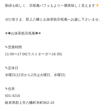
新緑も眩しく、宗祇庵パフェもより一層美味しく見えます
ぜひ皆さま、郡上八幡とお抹茶処宗祇庵へお越し下さいませ。
✵✽お抹茶処宗祇庵✽✵
✎営業時間
11:00〜17:00(ラストオーダー16:30)
✎定休日
水曜日(12月から2月は火曜日、水曜日)
✎住所
501-4216
岐阜県郡上市八幡町本町862-10