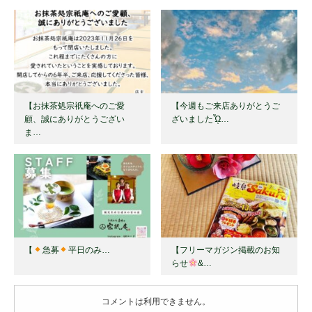
【お抹茶処宗祇庵へのご愛
【今週もご来店ありがとうご
顧、誠にありがとうござい
ざいましたᾯ…
ま…
【
急募
平日のみ…
【フリーマガジン掲載のお知
らせ
&…
コメントは利用できません。