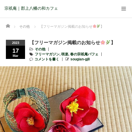
宗祇庵｜郡上八幡の和カフェ
Home
その他
【フリーマガジン掲載のお知らせ
】 ⁡
【フリーマガジン掲載のお知らせ
】 ⁡
2023
その他
17
フリーマガジン
,
咲楽
,
春の宗祇庵パフェ
Mar
コメントを書く
sougian-gj8