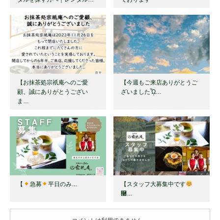
【お抹茶処宗祇庵へのご愛
【今週もご来店ありがとうご
顧、誠にありがとうござい
ざいましたᾯ…
ま…
【
急募
平日のみ…
【スタッフ大募集中です
࿠…