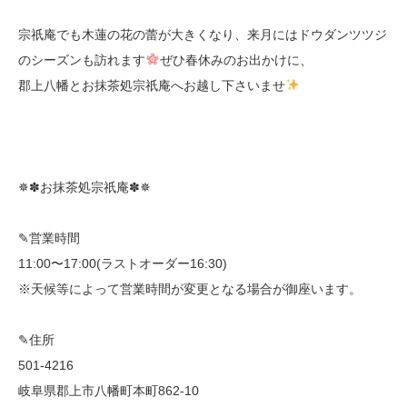
宗祇庵でも木蓮の花の蕾が大きくなり、来月にはドウダンツツジ
のシーズンも訪れます
ぜひ春休みのお出かけに、
郡上八幡とお抹茶処宗祇庵へお越し下さいませ
✵✽お抹茶処宗祇庵✽✵
✎営業時間
11:00〜17:00(ラストオーダー16:30)
※天候等によって営業時間が変更となる場合が御座います。
✎住所
501-4216
岐阜県郡上市八幡町本町862-10