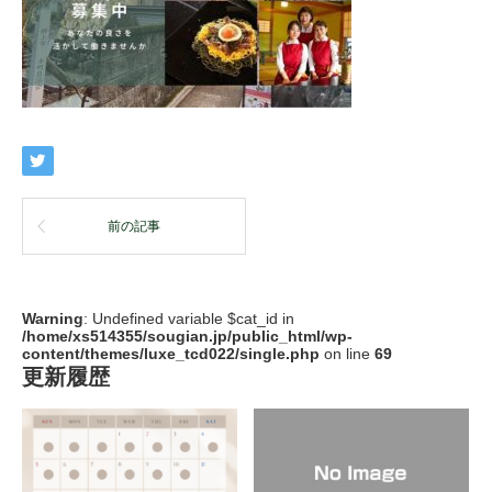
前の記事
Warning
: Undefined variable $cat_id in
/home/xs514355/sougian.jp/public_html/wp-
content/themes/luxe_tcd022/single.php
on line
69
更新履歴