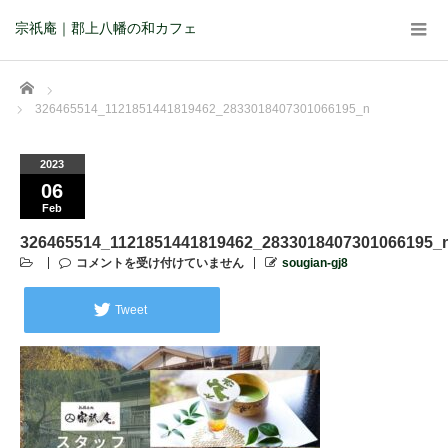
宗祇庵｜郡上八幡の和カフェ
Home
326465514_1121851441819462_2833018407301066195_n
2023
06
Feb
326465514_1121851441819462_2833018407301066195_
コメントを受け付けていません
sougian-gj8
Tweet