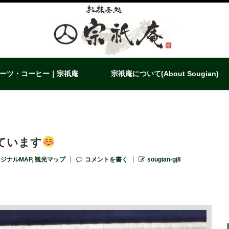
ーツ・コーヒー｜宗祇庵
宗祇庵について(About Sougian)
ています
ジナルMAP
,
観光マップ
コメントを書く
sougian-gj8