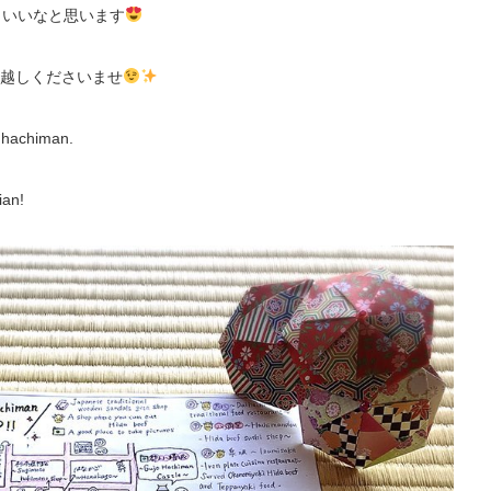
といいなと思います
越しくださいませ
o hachiman.
ian!