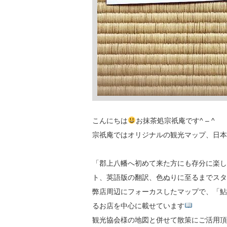
こんにちは
お抹茶処宗祇庵です^ – ^
宗祇庵ではオリジナルの観光マップ、日本語版
「郡上八幡へ初めて来た方にも存分に楽し
ト、英語版の翻訳、色ぬりに至るまでスタ
弊店周辺にフォーカスしたマップで、「鮎
るお店を中心に載せています
観光協会様の地図と併せて散策にご活用頂