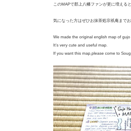
このMAPで郡上八幡ファンが更に増える
気になった方はぜひお抹茶処宗祇庵までお
We made the original english map of guj
It’s very cute and useful map.
If you want this map,please come to Soug